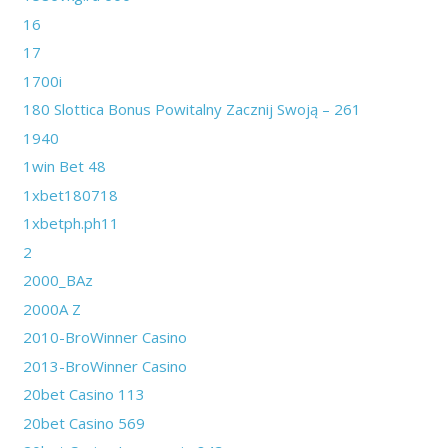
16
17
1700i
180 Slottica Bonus Powitalny Zacznij Swoją – 261
1940
1win Bet 48
1xbet180718
1xbetph.ph11
2
2000_BAz
2000A Z
2010-BroWinner Casino
2013-BroWinner Casino
20bet Casino 113
20bet Casino 569