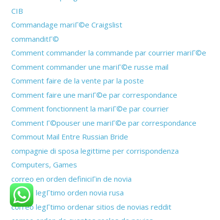
CIB
Commandage mariГ©e Craigslist
commanditГ©
Comment commander la commande par courrier mariГ©e
Comment commander une mariГ©e russe mail
Comment faire de la vente par la poste
Comment faire une mariГ©e par correspondance
Comment fonctionnent la mariГ©e par courrier
Comment Г©pouser une mariГ©e par correspondance
Commout Mail Entre Russian Bride
compagnie di sposa legittime per corrispondenza
Computers, Games
correo en orden definiciГіn de novia
correo legГ­timo orden novia rusa
correo legГ­timo ordenar sitios de novias reddit