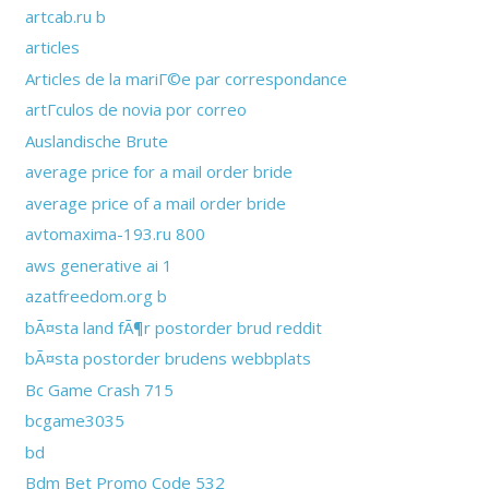
artcab.ru b
articles
Articles de la mariГ©e par correspondance
artГ­culos de novia por correo
Auslandische Brute
average price for a mail order bride
average price of a mail order bride
avtomaxima-193.ru 800
aws generative ai 1
azatfreedom.org b
bÃ¤sta land fÃ¶r postorder brud reddit
bÃ¤sta postorder brudens webbplats
Bc Game Crash 715
bcgame3035
bd
Bdm Bet Promo Code 532