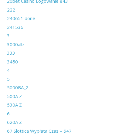
20bet Casino Logowanie 843
222
240651 done
241536
3
3000allz
333
3450
4
5
5000BA_Z
500A Z
530A Z
6
620A Z
67 Slottica Wypłata Czas – 547