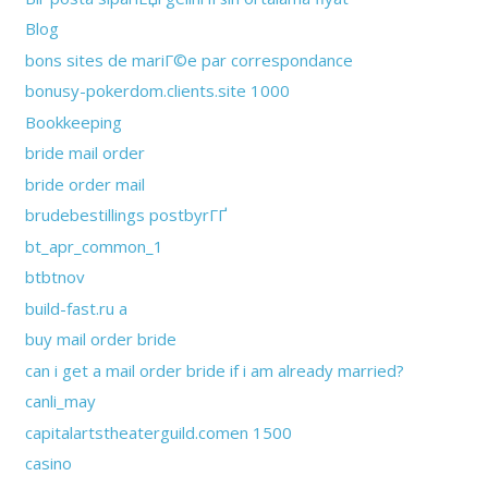
Blog
bons sites de mariГ©e par correspondance
bonusy-pokerdom.clients.site 1000
Bookkeeping
bride mail order
bride order mail
brudebestillings postbyrГҐ
bt_apr_common_1
btbtnov
build-fast.ru a
buy mail order bride
can i get a mail order bride if i am already married?
canli_may
capitalartstheaterguild.comen 1500
casino