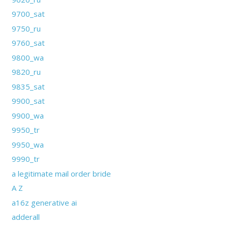
9700_sat
9750_ru
9760_sat
9800_wa
9820_ru
9835_sat
9900_sat
9900_wa
9950_tr
9950_wa
9990_tr
a legitimate mail order bride
A Z
a16z generative ai
adderall