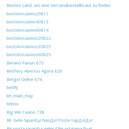
Bestes Land, um eine Versandbestellbraut zu finden
bestslotcasino20811
bestslotcasino40813
bestslotcasino60814
bestslotcasinos20822
bestslotcasinos30823
bestslotcasinos60825
Betano Pariuri 675
Betfiery Abertos Agora 826
Betgol Online 676
betify
bh_main_may
bhnov
Big Win Casino 728
Bir Gelin SipariЕџi NasД±l Posta YapД±lД±r
Bir posta sipariЕџi gelini iГ§in ortalama fiyat