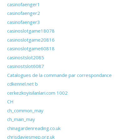
casinofaenger1
casinofaenger2
casinofaenger3
casinoslotgame18078
casinoslotgame20816
casinoslotgame60818
casinostslot2085
casinostslot6087
Catalogues de la commande par correspondance
cdkennel.net b
cerkezkoyisilanlari.com 1002
CH
ch_common_may
ch_main_may
chinagardenreading.co.uk
chrisdaviesmep.org.uk