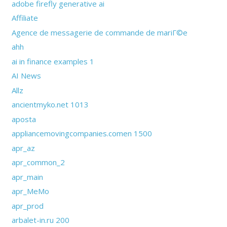
adobe firefly generative ai
Affiliate
Agence de messagerie de commande de mariГ©e
ahh
ai in finance examples 1
AI News
Allz
ancientmyko.net 1013
aposta
appliancemovingcompanies.comen 1500
apr_az
apr_common_2
apr_main
apr_MeMo
apr_prod
arbalet-in.ru 200