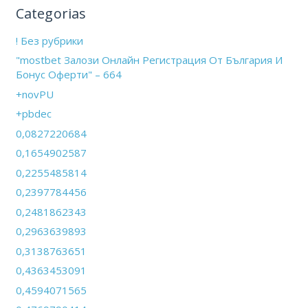
Categorias
! Без рубрики
"mostbet Залози Онлайн Регистрация От България И
Бонус Оферти" – 664
+novPU
+pbdec
0,0827220684
0,1654902587
0,2255485814
0,2397784456
0,2481862343
0,2963639893
0,3138763651
0,4363453091
0,4594071565