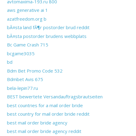
avtomaxima-193.ru 800
aws generative ai 1
azatfreedom.org b
bÃ¤sta land fÃ¶r postorder brud reddit
bÃ¤sta postorder brudens webbplats
Bc Game Crash 715
bcgame3035
bd
Bdm Bet Promo Code 532
Bdmbet Avis 675
bela-lepin77.ru
BEST bewertete Versandauftragsbrautseiten
best countries for a mail order bride
best country for mail order bride reddit
best mail order bride agency
best mail order bride agency reddit