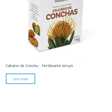
Calcário de Concha – Fertilizante em pó
Leia mais
141 92 blood pressure
in the clinical setting blood