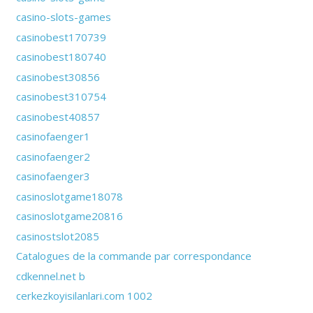
casino-slots-games
casinobest170739
casinobest180740
casinobest30856
casinobest310754
casinobest40857
casinofaenger1
casinofaenger2
casinofaenger3
casinoslotgame18078
casinoslotgame20816
casinostslot2085
Catalogues de la commande par correspondance
cdkennel.net b
cerkezkoyisilanlari.com 1002