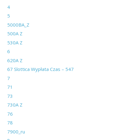
4
5
5000BA_Z
500A Z
530A Z
6
620A Z
67 Slottica Wypłata Czas – 547
7
71
73
730A Z
76
78
7900_ru