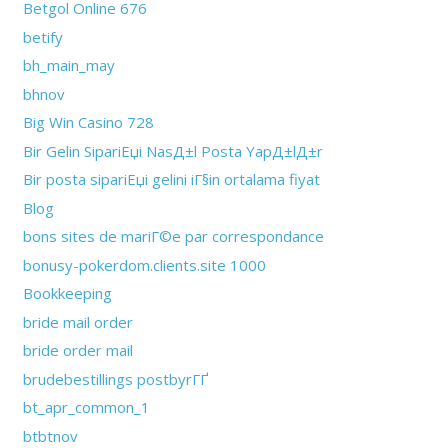
Betgol Online 676
betify
bh_main_may
bhnov
Big Win Casino 728
Bir Gelin SipariЕџi NasД±l Posta YapД±lД±r
Bir posta sipariЕџi gelini iГ§in ortalama fiyat
Blog
bons sites de mariГ©e par correspondance
bonusy-pokerdom.clients.site 1000
Bookkeeping
bride mail order
bride order mail
brudebestillings postbyrГҐ
bt_apr_common_1
btbtnov