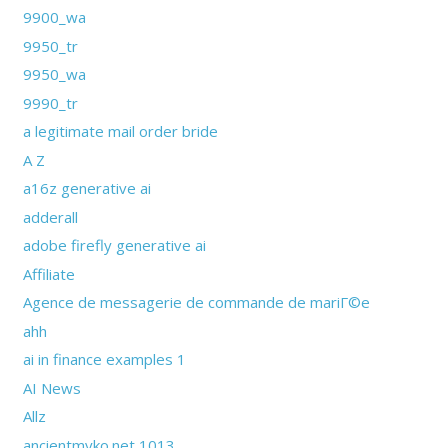
9900_wa
9950_tr
9950_wa
9990_tr
a legitimate mail order bride
A Z
a16z generative ai
adderall
adobe firefly generative ai
Affiliate
Agence de messagerie de commande de mariГ©e
ahh
ai in finance examples 1
AI News
Allz
ancientmyko.net 1013