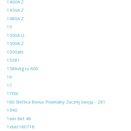
1400A Z
1450A Z
1480A Z
15
1500A G
1500A Z
1500allz
15381
1586vkg.ru 600
16
17
1700i
180 Slottica Bonus Powitalny Zacznij Swoją – 261
1940
1win Bet 48
1xbet180718