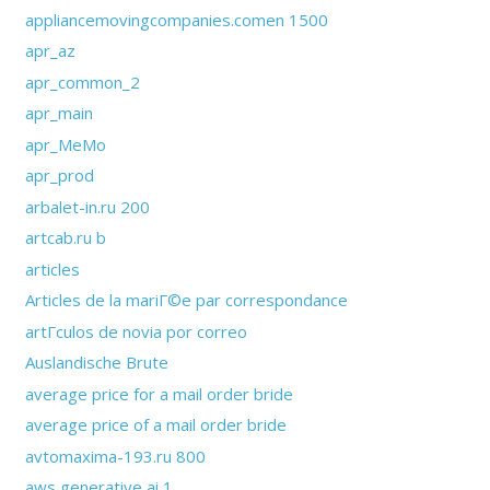
appliancemovingcompanies.comen 1500
apr_az
apr_common_2
apr_main
apr_MeMo
apr_prod
arbalet-in.ru 200
artcab.ru b
articles
Articles de la mariГ©e par correspondance
artГ­culos de novia por correo
Auslandische Brute
average price for a mail order bride
average price of a mail order bride
avtomaxima-193.ru 800
aws generative ai 1