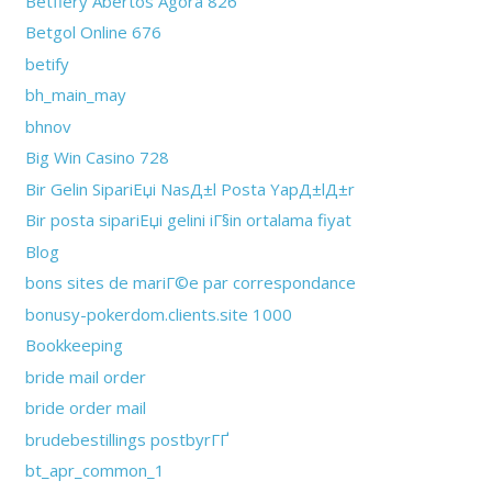
Betfiery Abertos Agora 826
Betgol Online 676
betify
bh_main_may
bhnov
Big Win Casino 728
Bir Gelin SipariЕџi NasД±l Posta YapД±lД±r
Bir posta sipariЕџi gelini iГ§in ortalama fiyat
Blog
bons sites de mariГ©e par correspondance
bonusy-pokerdom.clients.site 1000
Bookkeeping
bride mail order
bride order mail
brudebestillings postbyrГҐ
bt_apr_common_1