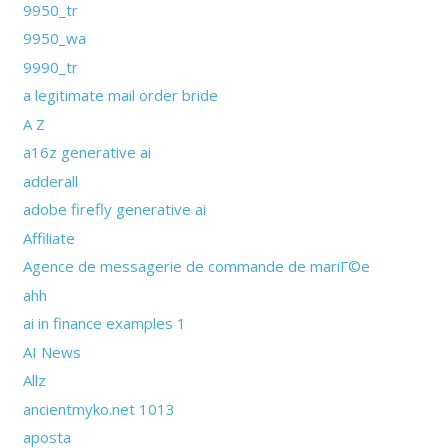
9950_tr
9950_wa
9990_tr
a legitimate mail order bride
A Z
a16z generative ai
adderall
adobe firefly generative ai
Affiliate
Agence de messagerie de commande de mariГ©e
ahh
ai in finance examples 1
AI News
Allz
ancientmyko.net 1013
aposta