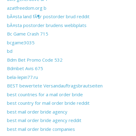
azatfreedom.org b
bÃ¤sta land fÃ¶r postorder brud reddit
bÃ¤sta postorder brudens webbplats
Bc Game Crash 715
bcgame3035
bd
Bdm Bet Promo Code 532
Bdmbet Avis 675
bela-lepin77.ru
BEST bewertete Versandauftragsbrautseiten
best countries for a mail order bride
best country for mail order bride reddit
best mail order bride agency
best mail order bride agency reddit
best mail order bride companies