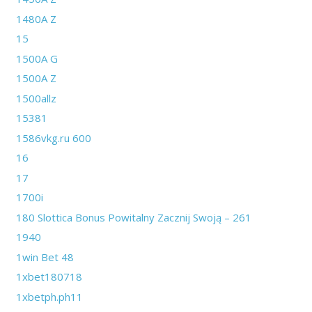
1480A Z
15
1500A G
1500A Z
1500allz
15381
1586vkg.ru 600
16
17
1700i
180 Slottica Bonus Powitalny Zacznij Swoją – 261
1940
1win Bet 48
1xbet180718
1xbetph.ph11