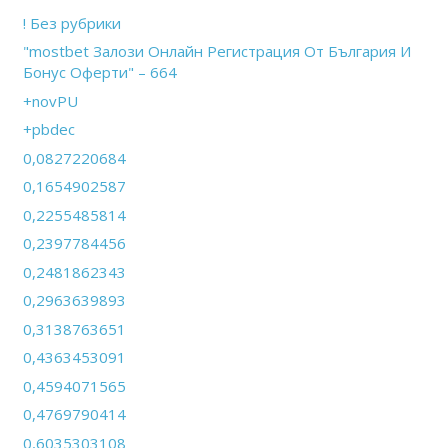
! Без рубрики
"mostbet Залози Онлайн Регистрация От България И
Бонус Оферти" – 664
+novPU
+pbdec
0,0827220684
0,1654902587
0,2255485814
0,2397784456
0,2481862343
0,2963639893
0,3138763651
0,4363453091
0,4594071565
0,4769790414
0,6035303108