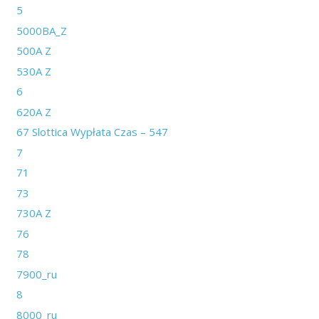
5
5000BA_Z
500A Z
530A Z
6
620A Z
67 Slottica Wypłata Czas – 547
7
71
73
730A Z
76
78
7900_ru
8
8000_ru