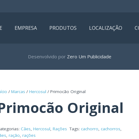
E
EMPRESA
PRODUTOS
LOCALIZAÇÃO
C
Desenvolvido por
Zero Um Publicidade
nício
/
Marcas
/
Hercosul
/ Primocão Original
Primocão Original
ategorias:
Cães
,
Hercosul
,
Rações
Tags:
cachorro
,
cachorros
,
ães
,
ração
,
rações