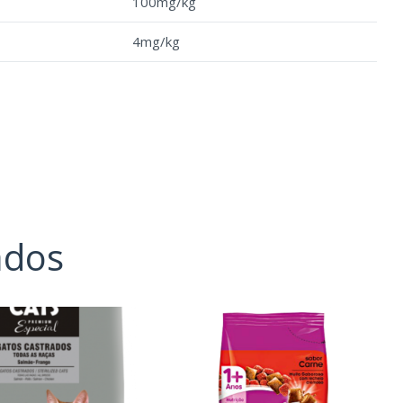
100mg/kg
4mg/kg
ados