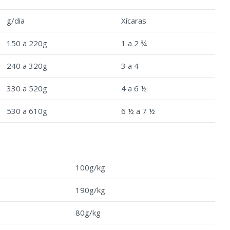
g/dia
Xícaras
150 a 220g
1 a 2 ¾
240 a 320g
3 a 4
330 a 520g
4 a 6 ½
530 a 610g
6 ½ a 7 ½
100g/kg
190g/kg
80g/kg