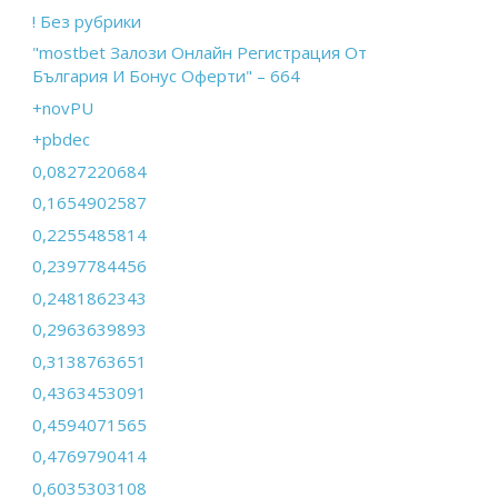
! Без рубрики
"mostbet Залози Онлайн Регистрация От
България И Бонус Оферти" – 664
+novPU
+pbdec
0,0827220684
0,1654902587
0,2255485814
0,2397784456
0,2481862343
0,2963639893
0,3138763651
0,4363453091
0,4594071565
0,4769790414
0,6035303108