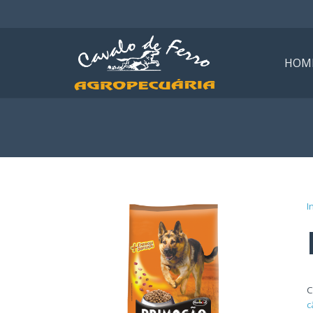
HOM
I
C
c