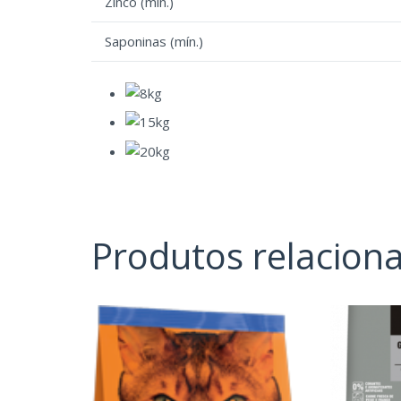
Zinco (mín.)
Saponinas (mín.)
Produtos relacion