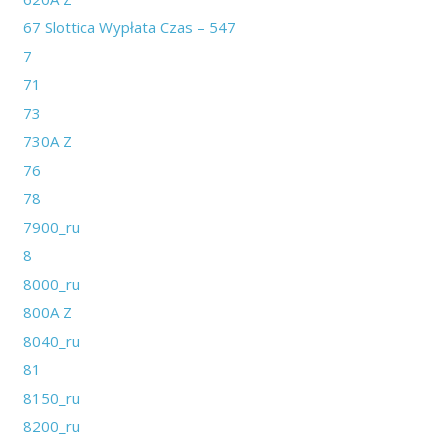
67 Slottica Wypłata Czas – 547
7
71
73
730A Z
76
78
7900_ru
8
8000_ru
800A Z
8040_ru
81
8150_ru
8200_ru