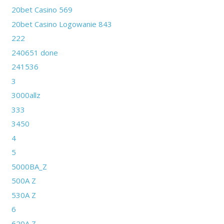
20bet Casino 569
20bet Casino Logowanie 843
222
240651 done
241536
3
3000allz
333
3450
4
5
5000BA_Z
500A Z
530A Z
6
620A Z