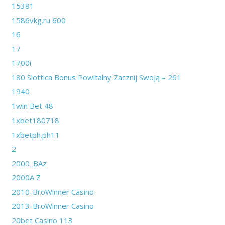
15381
1586vkg.ru 600
16
17
1700i
180 Slottica Bonus Powitalny Zacznij Swoją – 261
1940
1win Bet 48
1xbet180718
1xbetph.ph11
2
2000_BAz
2000A Z
2010-BroWinner Casino
2013-BroWinner Casino
20bet Casino 113