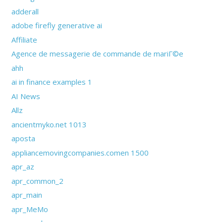
adderall
adobe firefly generative ai
Affiliate
Agence de messagerie de commande de mariГ©e
ahh
ai in finance examples 1
AI News
Allz
ancientmyko.net 1013
aposta
appliancemovingcompanies.comen 1500
apr_az
apr_common_2
apr_main
apr_MeMo