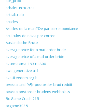
apr_prod
arbalet-in.ru 200
artcab.ru b
articles
Articles de la mariГ©e par correspondance
artГ­culos de novia por correo
Auslandische Brute
average price for a mail order bride
average price of a mail order bride
avtomaxima-193.ru 800
aws generative ai 1
azatfreedom.org b
bÃ¤sta land fÃ¶r postorder brud reddit
bÃ¤sta postorder brudens webbplats
Bc Game Crash 715
bcgame3035