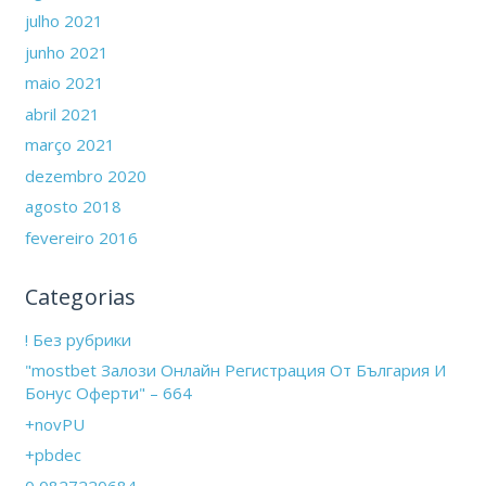
julho 2021
junho 2021
maio 2021
abril 2021
março 2021
dezembro 2020
agosto 2018
fevereiro 2016
Categorias
! Без рубрики
"mostbet Залози Онлайн Регистрация От България И
Бонус Оферти" – 664
+novPU
+pbdec
0,0827220684