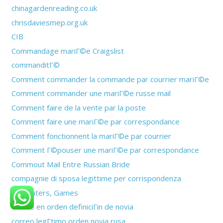
chinagardenreading.co.uk
chrisdaviesmep.org.uk
CIB
Commandage mariГ©e Craigslist
commanditГ©
Comment commander la commande par courrier mariГ©e
Comment commander une mariГ©e russe mail
Comment faire de la vente par la poste
Comment faire une mariГ©e par correspondance
Comment fonctionnent la mariГ©e par courrier
Comment Г©pouser une mariГ©e par correspondance
Commout Mail Entre Russian Bride
compagnie di sposa legittime per corrispondenza
Computers, Games
correo en orden definiciГіn de novia
correo legГ­timo orden novia rusa