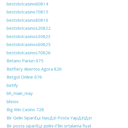
bestslotcasino60814
bestslotcasino70815
bestslotcasino80816
bestslotcasinos20822
bestslotcasinos30823
bestslotcasinos60825
bestslotcasinos70826
Betano Pariuri 675
Betfiery Abertos Agora 826
Betgol Online 676
betify
bh_main_may
bhnov
Big Win Casino 728
Bir Gelin SipariЕџi NasД±l Posta YapД±lД±r
Bir posta sipariЕџi gelini iГ§in ortalama fiyat