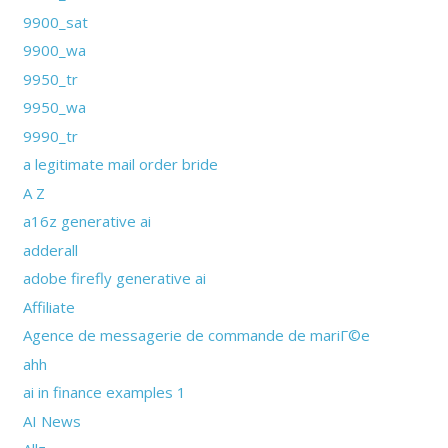
9900_sat
9900_wa
9950_tr
9950_wa
9990_tr
a legitimate mail order bride
A Z
a16z generative ai
adderall
adobe firefly generative ai
Affiliate
Agence de messagerie de commande de mariГ©e
ahh
ai in finance examples 1
AI News