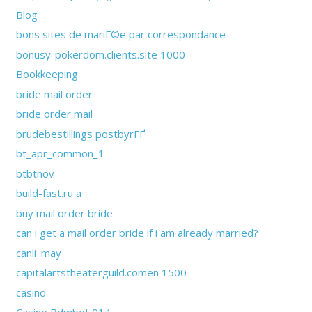
Blog
bons sites de mariГ©e par correspondance
bonusy-pokerdom.clients.site 1000
Bookkeeping
bride mail order
bride order mail
brudebestillings postbyrГҐ
bt_apr_common_1
btbtnov
build-fast.ru a
buy mail order bride
can i get a mail order bride if i am already married?
canli_may
capitalartstheaterguild.comen 1500
casino