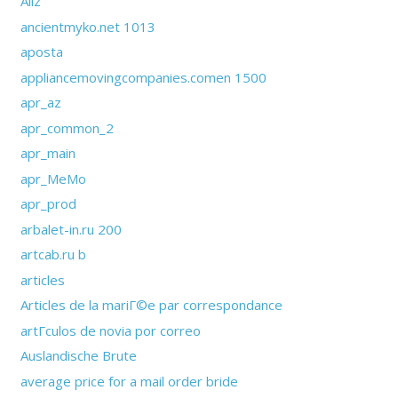
Allz
ancientmyko.net 1013
aposta
appliancemovingcompanies.comen 1500
apr_az
apr_common_2
apr_main
apr_MeMo
apr_prod
arbalet-in.ru 200
artcab.ru b
articles
Articles de la mariГ©e par correspondance
artГ­culos de novia por correo
Auslandische Brute
average price for a mail order bride