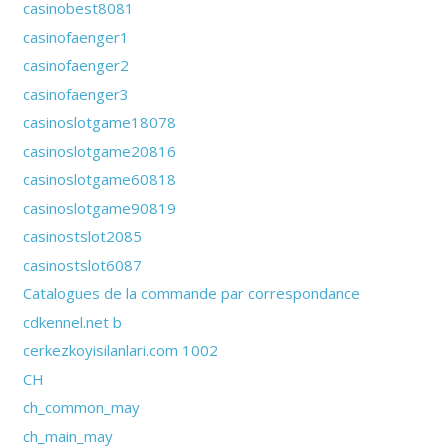
casinobest8081
casinofaenger1
casinofaenger2
casinofaenger3
casinoslotgame18078
casinoslotgame20816
casinoslotgame60818
casinoslotgame90819
casinostslot2085
casinostslot6087
Catalogues de la commande par correspondance
cdkennel.net b
cerkezkoyisilanlari.com 1002
CH
ch_common_may
ch_main_may