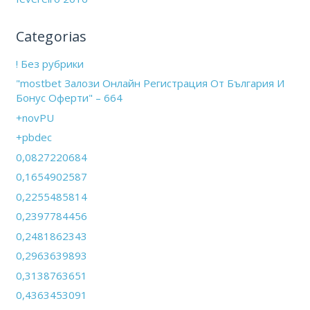
Categorias
! Без рубрики
"mostbet Залози Онлайн Регистрация От България И
Бонус Оферти" – 664
+novPU
+pbdec
0,0827220684
0,1654902587
0,2255485814
0,2397784456
0,2481862343
0,2963639893
0,3138763651
0,4363453091