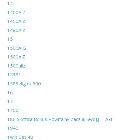
14
1400A Z
1450A Z
1480A Z
15
1500A G
1500A Z
1500allz
15381
1586vkg.ru 600
16
17
1700i
180 Slottica Bonus Powitalny Zacznij Swoją – 261
1940
1win Bet 48