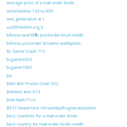
average price of a mail order bride
avtomaxima-193.ru 800
aws generative ai 1
azatfreedom.org b
bÃ¤sta land fÃ¶r postorder brud reddit
bÃ¤sta postorder brudens webbplats
Bc Game Crash 715
bcgame3035
bcgame7087
bd
Bdm Bet Promo Code 532
Bdmbet Avis 675
bela-lepin77.ru
BEST bewertete Versandauftragsbrautseiten
best countries for a mail order bride
best country for mail order bride reddit