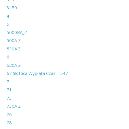
3450
4
5
5000BA_Z
500A Z
530A Z
6
620A Z
67 Slottica Wypłata Czas – 547
7
71
73
730A Z
76
78